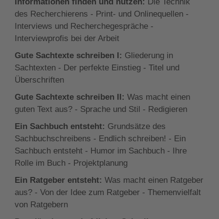
Informationen finden und nutzen:
Die Technik
zeigen Ihnen, lebendig und anschaulich zu
des Recherchierens - Print- und Onlinequellen -
formulieren und das, was Sie sagen wollen, exakt
Interviews und Recherchegespräche -
auf den Punkt zu bringen.
Interviewprofis bei der Arbeit
Gute Sachtexte schreiben I:
Gliederung in
Sachtexten - Der perfekte Einstieg - Titel und
Überschriften
Gute Sachtexte schreiben II:
Was macht einen
guten Text aus? - Sprache und Stil - Redigieren
Ein Sachbuch entsteht:
Grundsätze des
Sachbuchschreibens - Endlich schreiben! - Ein
Sachbuch entsteht - Humor im Sachbuch - Ihre
Rolle im Buch - Projektplanung
Ein Ratgeber entsteht:
Was macht einen Ratgeber
aus? - Von der Idee zum Ratgeber - Themenvielfalt
von Ratgebern