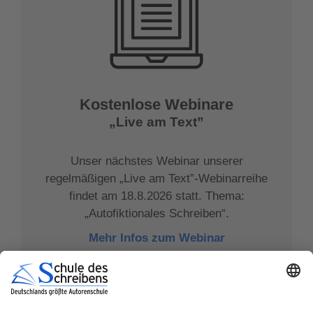
Kostenlose Webinare
„Live am Text”
Unser nächstes Webinar unserer
regelmäßigen „Live am Text”-Webinarreihe
findet am 18.8.2026 statt. Thema:
„Autofiktionales Schreiben“.
Mehr Infos zum Webinar