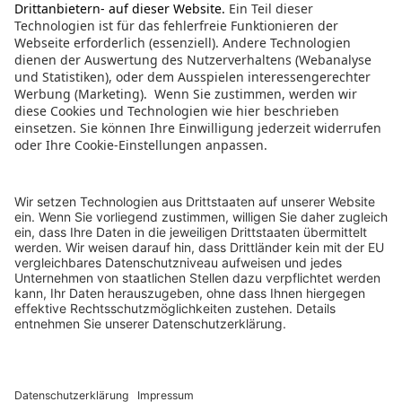
Infos kostenlos anfordern
Gut zu wissen
Werbepost abbestellen
Teilnehmer-Erfolge
Online anmelden
Know-how für Autoren
Lektoratsdienst
Kontakt
Roman schreiben
Schreibdebüt-Wettbewerb
Newsletter
Autobiografie schreiben
Genre-Wettbewerb
AGB
Schriftsteller werden
Teilnehmer-Zeitschrift
Barrierefreiheitserklärung
Übungen kreatives Schreiben
Workshops & Webinare
Vertrag widerrufen
Kurzgeschichten schreiben
FAQ
Vertrag kündigen
Krimi schreiben
Fakten zur Schule des Schreibens
Login Autoren-Campus
Drehbuch schreiben
Compliance
Impressum
Datenschutz
Cookieeinstellungen