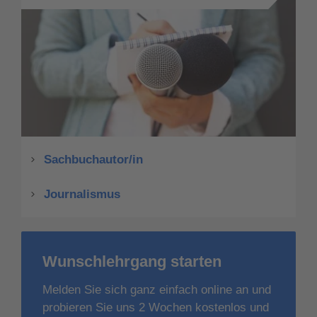
Sachbuchautor/in
Journalismus
Wunschlehrgang starten
Melden Sie sich ganz einfach online an und
probieren Sie uns 2 Wochen kostenlos und