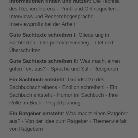
Informationen finden und nutzen:
Die Technik
zeigen Ihnen, lebendig und anschaulich zu
des Recherchierens - Print- und Onlinequellen -
formulieren und das, was Sie sagen wollen, exakt
Interviews und Recherchegespräche -
auf den Punkt zu bringen.
Interviewprofis bei der Arbeit
Gute Sachtexte schreiben I:
Gliederung in
Sachtexten - Der perfekte Einstieg - Titel und
Überschriften
Gute Sachtexte schreiben II:
Was macht einen
guten Text aus? - Sprache und Stil - Redigieren
Ein Sachbuch entsteht:
Grundsätze des
Sachbuchschreibens - Endlich schreiben! - Ein
Sachbuch entsteht - Humor im Sachbuch - Ihre
Rolle im Buch - Projektplanung
Ein Ratgeber entsteht:
Was macht einen Ratgeber
aus? - Von der Idee zum Ratgeber - Themenvielfalt
von Ratgebern