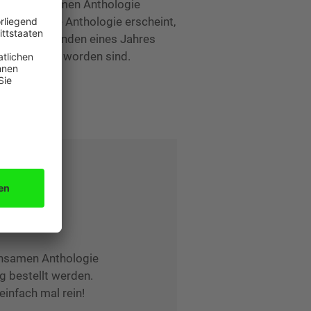
gemeinsamen Anthologie
fentlicht. Die Anthologie erscheint,
obald die Runden eines Jahres
prämiert worden sind.
insamen Anthologie
g bestellt werden.
infach mal rein!