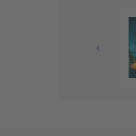
Preisgekrönt
Prämierte Kurzgeschichten 2020
Februar 2020, 72 Seiten, 12,95 Euro
Hrsg: Schule des Schreibens
ISBN 978-3750286924
Reinlesen bei
amazon.de