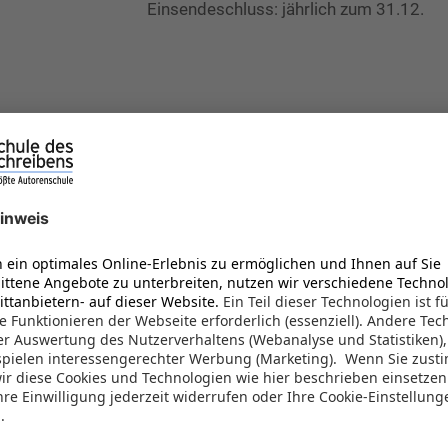
Einsendeschluss: jährlich zum 31.12.
 Fernstudiums an Deutsc
Preisgeld
Unter allen eingereichten Geschichten
Al
ämiert
einer Runde wählt die erfahrene Jury die
Autor
fünf besten Texte aus. Die