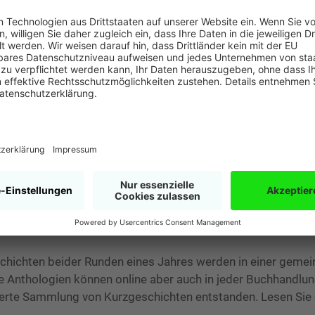
Gewinner/innen einer Runde erhalten
ein Preisgeld von insgesamt 600,- Euro
veröf
(1. Platz: 250,- Euro ,2. Platz: 150,- Euro,
s
3. Platz: 100,- Euro, 4. Platz: 50,- Euro,
5. Platz: 50,- Euro)
gien mit prämierten
chten
chichten beider Runden eines Jahres werden in einer geme
se Anthologien können online aber auch in jeder Buchhandlun
werte Sammlung von Kurzgeschichten entstanden. Lesen Sie e