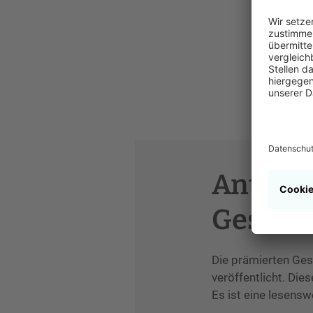
Antholo
Geschi
Die prämierten Ges
veröffentlicht. Die
Es ist eine lesens