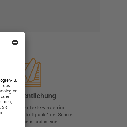
hlands größter Autorens
Veröffentlichung
le prämierten Texte werden im
enmagazin „treffpunkt“ der Schule
des Schreibens und in einer