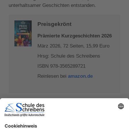
unterhaltsamer Geschichten entstanden.
Preisgekrönt
Prämierte Kurzgeschichten 2026
März 2026, 72 Seiten, 15,99 Euro
Hrsg: Schule des Schreibens
ISBN 978-3565289721
Reinlesen bei
amazon.de