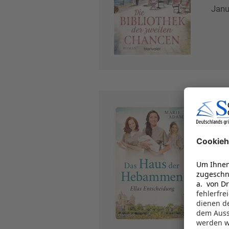
Janu
Das
Roma
Blan
ISB
Sep