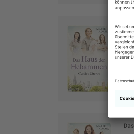
Das
Roma
blan
ISB
Juli
Das