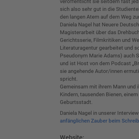
veröffentlicht sie seitdem fast je
sich also sehr gut in die Studien
den langen Atem auf dem Weg zur
Daniela Nagel hat Neuere Deutsche
Magisterarbeit über das Drehbuch
Gerichtsserie, Filmkritiken und We
Literaturagentur gearbeitet und 
Pseudonym Marie Adams) auch Sa
und ist Host von dem Podcast „Br
sie angehende Autor/innen ermuti
spricht.
Gemeinsam mit ihrem Mann und ihr
Kindern, tausenden Bienen, einem
Geburtsstadt.
Daniela Nagel in unserer Intervie
anfänglichen Zauber beim Schrei
Website: