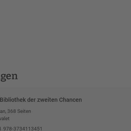
ngen
 Bibliothek der zweiten Chancen
n, 368 Seiten
valet
 ‎ 978-3734113451