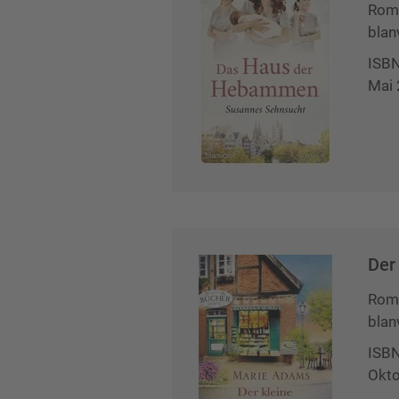
Roma
blan
ISB
Mai
Der
Roma
blan
ISB
Okt