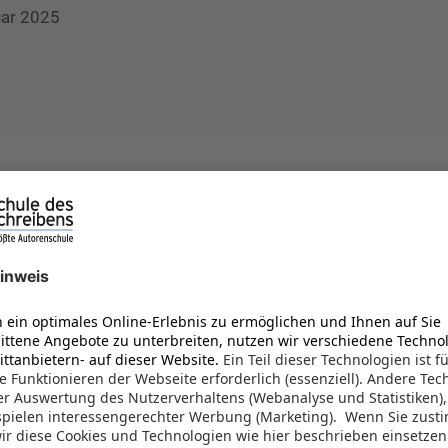
ar 2025
 Haus der Hebammen - Ellas Entscheidung
n, 448 Seiten
valet
N 978-3734110399
tember 2022