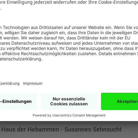
 Haus der Hebammen - Carolas Chance
n, 400 Seiten
valet
N 978-3734110382
 2022
 Haus der Hebammen - Susannes Sehnsucht