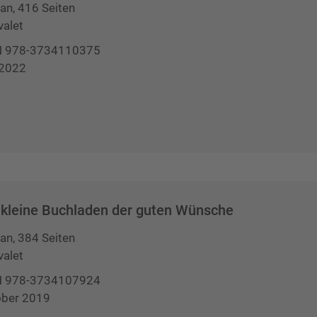
n, 416 Seiten
valet
N 978-3734110375
 2022
 kleine Buchladen der guten Wünsche
n, 384 Seiten
valet
N 978-3734107924
ober 2019