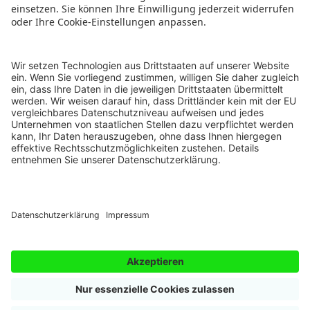
Kontakt
Roman schreiben
Schreibdebüt-Wettbewerb
Newsletter
Autobiografie schreiben
Genre-Wettbewerb
AGB
Schriftsteller werden
Teilnehmer-Zeitschrift
Barrierefreiheitserklärung
Übungen kreatives Schreiben
Workshops & Webinare
Vertrag widerrufen
Kurzgeschichten schreiben
FAQ
Vertrag kündigen
Krimi schreiben
Fakten zur Schule des Schreibens
Login Autoren-Campus
Drehbuch schreiben
Compliance
Impressum
Datenschutz
Cookieeinstellungen
Folge uns auf:
© 2000 - 2026 Schule des Schreibens