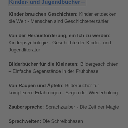
erste Liebe, Schule, Familie.
Kinder- und Jugendbücher
Wir zeigen Ihnen, welche Themen und Interessen in
Kinder brauchen Geschichten:
Kinder entdecken
welchem Alter gerade wichtig sind. So entdecken
die Welt - Menschen sind Geschichtenerzähler
Kinder zwischen dem fünften und sechsten
Lebensjahr ihre Geschlechterrolle. Später ändern
Von der Herausforderung, ein Ich zu werden:
sich die Themen. Nach Abenteuern und Tieren
Kinderpsychologie - Geschichte der Kinder- und
spielt ab 13 das Thema Liebe eine große Rolle.
Jugendliteratur
Neben den verschiedenen altersgerechten Themen
lernen Sie auch, Sprache alterstypisch zu
Bilderbücher für die Kleinsten:
Bildergeschichten
verwenden.
– Einfache Gegenstände in der Frühphase
Von Raupen und Äpfeln:
Bilderbücher für
komplexere Erfahrungen - Segen der Wiederholung
Zaubersprache:
Sprachzauber - Die Zeit der Magie
Sprachwelten:
Die Schreibphasen