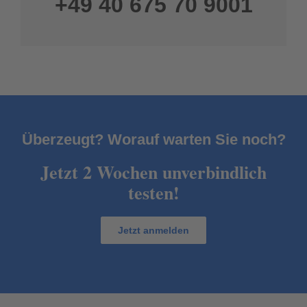
+49 40 675 70 9001
Unser Aktionsangebot unverbindlich nu
Überzeugt? Worauf warten Sie noch?
Jetzt 2 Wochen unverbindlich
testen!
Jetzt anmelden