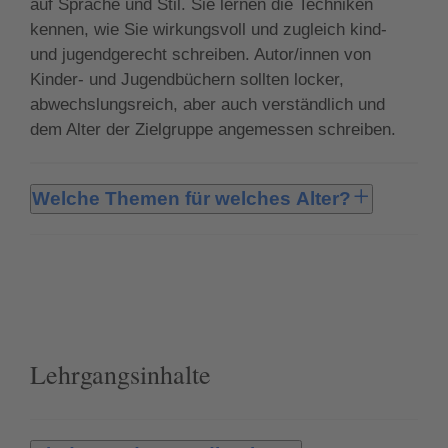
auf Sprache und Stil. Sie lernen die Techniken
kennen, wie Sie wirkungsvoll und zugleich kind-
und jugendgerecht schreiben. Autor/innen von
Kinder- und Jugendbüchern sollten locker,
abwechslungsreich, aber auch verständlich und
dem Alter der Zielgruppe angemessen schreiben.
Welche Themen für welches Alter?
Das Genre ist gerade wegen seiner thematischen
Vielfalt sehr reizvoll. Im Mittelpunkt stehen immer
junge Hauptfiguren, die ihre Umwelt aus typisch
kind- oder jugendlicher Perspektive betrachten.
Unabhängig vom Thema der Geschichten geht es
immer auch um die besonderen Schwierigkeiten
Lehrgangsinhalte
und das besondere Glück dieser Lebensphase: das
eigene Ich entdecken, Freundschaft, Abenteuer,
Unabhängigkeit, Erwachsenwerden,