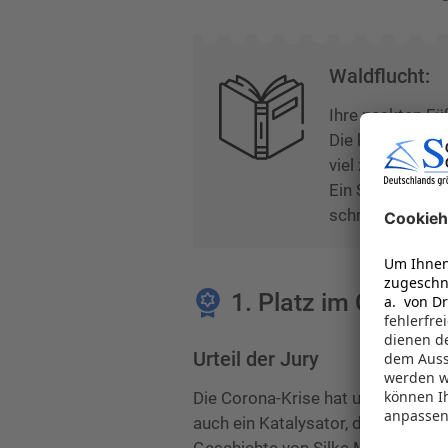
Waldflucht:
Ihre nackten Fü
Die kalte Luft 
viel zu hell. N
Ein Schrei durch
schmerzvoll, wi
1. Platz im Genre-
Urteil der Jury
Die Corona-Krise hat unser Leben 
auch ein Katalysator, der bereits 