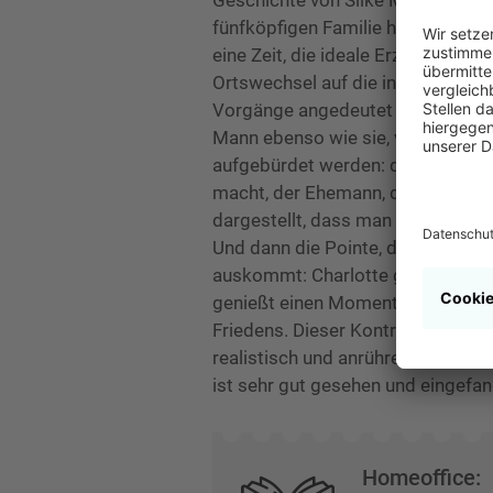
Geschichte von Silke Mahrt. Sie g
fünfköpfigen Familie heraus, also 
eine Zeit, die ideale Erzähleinheit
Ortswechsel auf die inneren Vorgä
Vorgänge angedeutet werden. Charl
Mann ebenso wie sie, von zu Hause 
aufgebürdet werden: die sich strei
macht, der Ehemann, der nach sein
dargestellt, dass man als Leser un
Und dann die Pointe, die so übera
auskommt: Charlotte geht vor die 
genießt einen Moment von scheinb
Friedens. Dieser Kontrapunkt zu d
realistisch und anrührend. So sin
ist sehr gut gesehen und eingefa
Homeoffice: