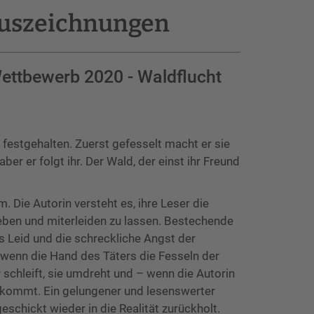
uszeichnungen
Wettbewerb 2020 - Waldflucht
e festgehalten. Zuerst gefesselt macht er sie
ber er folgt ihr. Der Wald, der einst ihr Freund
.
. Die Autorin versteht es, ihre Leser die
ben und miterleiden zu lassen. Bestechende
as Leid und die schreckliche Angst der
, wenn die Hand des Täters die Fesseln der
r schleift, sie umdreht und – wenn die Autorin
ekommt. Ein gelungener und lesenswerter
eschickt wieder in die Realität zurückholt.