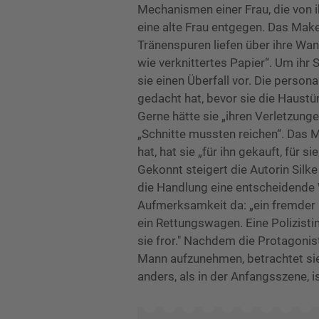
Mechanismen einer Frau, die von 
eine alte Frau entgegen. Das Make
Tränenspuren liefen über ihre Wa
wie verknittertes Papier“. Um ihr 
sie einen Überfall vor. Die personal
gedacht hat, bevor sie die Haustür
Gerne hätte sie „ihren Verletzung
„Schnitte mussten reichen“. Das M
hat, hat sie „für ihn gekauft, für si
Gekonnt steigert die Autorin Silk
die Handlung eine entscheidende 
Aufmerksamkeit da: „ein fremder M
ein Rettungswagen. Eine Polizistin
sie fror." Nachdem die Protagonis
Mann aufzunehmen, betrachtet sie
anders, als in der Anfangsszene, is