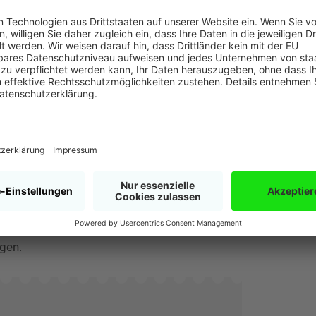
reift eine Stunde aus dem Leben einer
eine ganz klassische Kurzgeschichte: Ein Ort,
. Hier kann man sich ohne Zeit- und
nge konzentrieren, die durch die äußeren
otte ist die Familienmutter, der, obwohl ihr
arbeitet, alle zusätzlichen Pflichten
tenden Kinder, der Kleinste, der in die Hose
em Essen brüllt. Das alles ist so intensiv
willkürlich nach Luft schnappt.
us gelungen ist, weil sie ohne großes Drama
Tür, setzt sich auf die Treppenstufen und
arer Freiheit, einen kurzen Moment des
em seitenlangen Stress vorher ist gleichzeitig
d Menschen: Kurz Luft holen und weiter. Das
ngen.