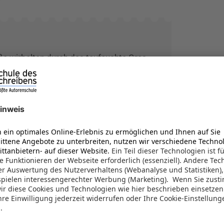
ße wirbelten durch das taufeuchte Gras.
brannte in ihren Lungen. Der Mond schien
och etwa hundert Meter bis zum Waldrand.
schnitt die Stille der Nacht. Es klang
e das Heulen...
Kurzgeschichte lesen
Wettbewerb 2020 - Homeoffice
für immer verändert. Für manche ist die Krise
bestehende Mängel offenlegt, so wie in der