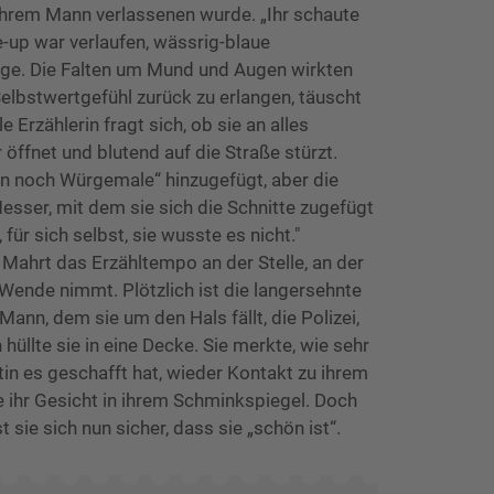
ihrem Mann verlassenen wurde. „Ihr schaute
-up war verlaufen, wässrig-blaue
nge. Die Falten um Mund und Augen wirkten
Selbstwertgefühl zurück zu erlangen, täuscht
e Erzählerin fragt sich, ob sie an alles
 öffnet und blutend auf die Straße stürzt.
en noch Würgemale“ hinzugefügt, aber die
esser, mit dem sie sich die Schnitte zugefügt
e, für sich selbst, sie wusste es nicht."
e Mahrt das Erzähltempo an der Stelle, an der
Wende nimmt. Plötzlich ist die langersehnte
ann, dem sie um den Hals fällt, die Polizei,
 hüllte sie in eine Decke. Sie merkte, wie sehr
tin es geschafft hat, wieder Kontakt zu ihrem
 ihr Gesicht in ihrem Schminkspiegel. Doch
t sie sich nun sicher, dass sie „schön ist“.