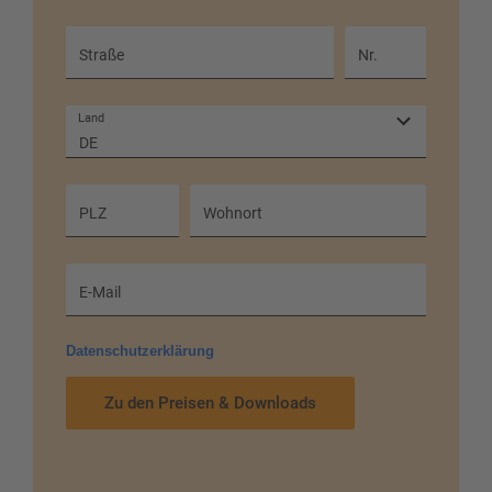
Herangehensweise – Liebesroman
Roman II:
Struktur – Drei-Akt-Aufbau –
Straße
Nr.
Spannungskurve – Exposé – der Literarische
Roman
Land
DE
Leben als Autor/in:
Kreativität – Schreibblockaden
– Umgang mit dem inneren Kritiker
Vom Schreiben zum Veröffentlichen:
Treatment –
PLZ
Wohnort
Exposé - Klappentext– Suche nach Verlag und
Agentur – Selfpublishing
E-Mail
Aktualisierungen vorbehalten.
Datenschutzerklärung
Zu den Preisen & Downloads