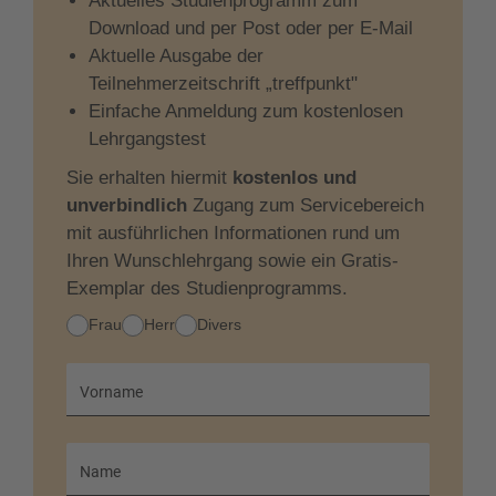
Autobiografisches Schreiben
Aktuelles Studienprogramm zum
Download und per Post oder per E-Mail
Szenisches Schreiben:
Struktur- und Sinneinheit
Aktuelle Ausgabe der
in Erzählungen und Romanen – erzählendes
Teilnehmerzeitschrift „treffpunkt"
Sachbuch und Romanbiografie
Einfache Anmeldung zum kostenlosen
Zeitformen:
Überblick über grammatische
Lehrgangstest
Zeitformen – Bedeutung für Stimmung, Stil,
Sie erhalten hiermit
kostenlos und
Zeitabfolgen
unverbindlich
Zugang zum Servicebereich
Historischer Roman, Science Fiction und
mit ausführlichen Informationen rund um
Fantasy
Ihren Wunschlehrgang sowie ein Gratis-
Exemplar des Studienprogramms.
Spannung:
Spannung erzeugen – Cliffhanger,
Tempo- und Perspektivwechsel – Spannung in Krimi
Anrede
Frau
Herr
Divers
und
Thriller
Figurensprache:
Alter, sozialer Status, Stimmung
Vorname
bestimmen die Sprache - Sprache in Kinder- und
Jugendliteratur
Name
Roman I:
Grundsätze und Variationen –