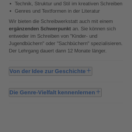
Technik, Struktur und Stil im kreativen Schreiben
Genres und Textformen in der Literatur
Wir bieten die Schreibwerkstatt auch mit einem
ergänzenden Schwerpunkt
an. Sie können sich
entweder im Schreiben von "Kinder- und
Jugendbüchern" oder "Sachbüchern" spezialisieren.
Der Lehrgang dauert dann 12 Monate länger.
Von der Idee zur Geschichte
In der Schreibwerkstatt pur wird Ihre Fantasie zum
Leben erweckt. Wie kommt man auf neue Ideen?
Die Genre-Vielfalt kennenlernen
Welche Erlebnisse sind es wert, zu einer
Sie lernen die verschiedenen Genres und
Geschichte ausgearbeitet zu werden? Wir zeigen
Textformen der Unterhaltungsliteratur kennen.
Ihnen, wie Sie Ihren Geschichten auf die Spur
Durch viele Übungen und eigene Textprojekte
kommen. Mit verschiedenen kreativen Methoden
tauchen Sie ein in das Schreiben von
lernen Sie, aus Geistesblitzen und Erlebnissen
Kurzgeschichten und Romanen in vielen
größere Themen zu entwickeln. Hilfreiche