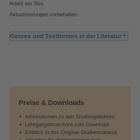
Arbeit am Text.
Aktualisierungen vorbehalten.
Genres und Textformen in der Literatur
Kurzgeschichten I:
Was ist eine Kurzgeschichte?
– Der Alltag als Material – Bauelemente einer
Kurzgeschichte
Kurzgeschichte II:
Figuren, das Herz einer
Geschichte – Charaktere beschreiben –
Ortsbeschreibungen
Kurzgeschichten III:
Ausgangssituation, der
Preise & Downloads
Zündfunke einer Geschichte – Themen als
übergeordnete Motive, Ängste und Konflikte
Informationen zu den Studiengebühren
Erzählperspektive:
Lehrgangsbroschüre zum Download
Möglichkeiten, Wahl und
Wechsel der Perspektive als Gestaltungsmittel -
Einblick in das Original-Studienmaterial