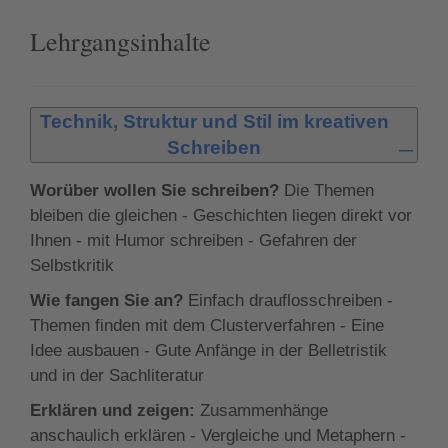
verschiedenen Genres sowie in das Schreiben
Kreativitätstechniken unterstützen Sie dabei, Ihrer
Lehrgangsinhalte
eines erzählenden Sachbuchs und entdecken dabei
Inspiration im Schreiballtag gezielt auf die Sprünge
Ihr Lieblingsgenre.
zu helfen, wenn sie einmal ins Stocken gerät.
Technik, Struktur und Stil im kreativen
Schreiben
Worüber wollen Sie schreiben?
Die Themen
bleiben die gleichen - Geschichten liegen direkt vor
Ihnen - mit Humor schreiben - Gefahren der
Selbstkritik
Wie fangen Sie an?
Einfach drauflosschreiben -
Themen finden mit dem Clusterverfahren - Eine
Idee ausbauen - Gute Anfänge in der Belletristik
und in der Sachliteratur
Erklären und zeigen:
Zusammenhänge
anschaulich erklären - Vergleiche und Metaphern -