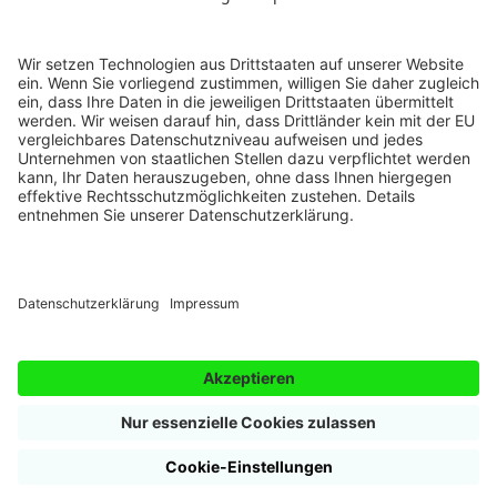
Schreibdebüt-Wettbewerb
Newsletter
Autobiografie schreiben
Genre-Wettbewerb
AGB
Schriftsteller werden
Teilnehmer-Zeitschrift
Barrierefreiheitserklärung
Übungen kreatives Schreiben
Workshops & Webinare
Vertrag widerrufen
Kurzgeschichten schreiben
FAQ
Vertrag kündigen
Krimi schreiben
Fakten zur Schule des Schreibens
Login Autoren-Campus
Drehbuch schreiben
Compliance
Impressum
Datenschutz
Cookieeinstellungen
Folge uns auf:
© 2000 - 2026 Schule des Schreibens