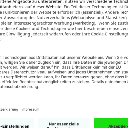
buch/Ratgeber, 152 Seiten
ausgeber: Contunda GmbH
N 978-3000686368
 2021