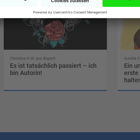
Christina H.W. aus Bayern
Aurelia S
Es ist tatsächlich passiert – ich
Ein u
bin Autorin!
erste
halte