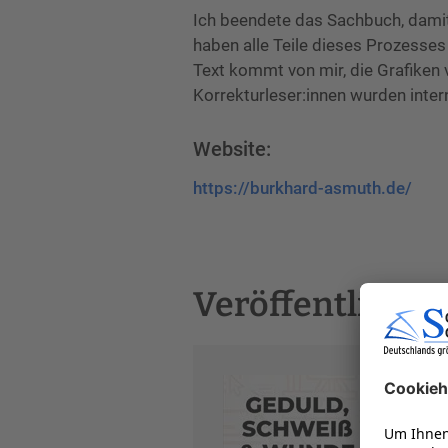
Ich beendete das Sachbuch, damit 
haben alle Teile dieses Prozesses
Text kommt von mir, die Grafiken 
Korrekturleser:innen wurden inter
Website:
https://burkhard-asmuth.de/
Veröffentlichu
Ged
eig