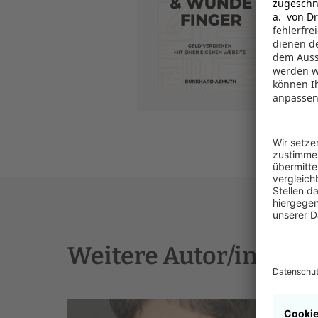
Sach
Her
ISB
Mai
Weitere Autor/innen