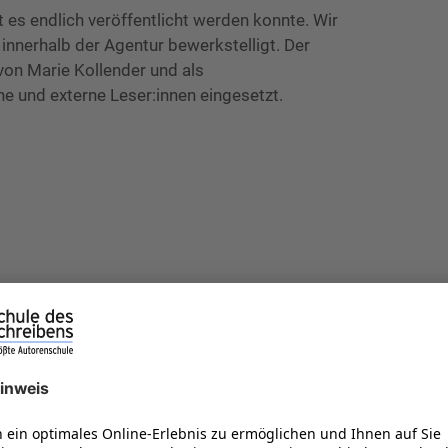
es endlich veröffentlicht werden konnte. Wir
 innerhalb der Agentur bewerkstelligt. Der
von Marie Kollender und als
ne und externe Leser:innen eingesetzt.
ngen
uld, Schweiß und wunde Finger – Geld verdienen m
enen Website