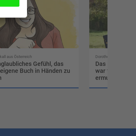
kall aus Österreich
Dorothea Barbosa Sica
nglaubliches Gefühl, das
Das Feedback 
 eigene Buch in Händen zu
war für mich se
n
ermutigend