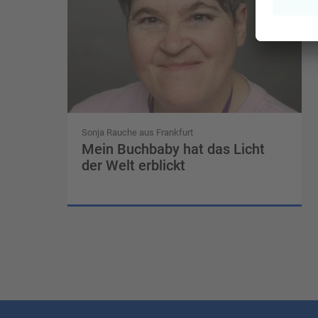
Sonja Rauche aus Frankfurt
Mein Buchbaby hat das Licht
der Welt erblickt