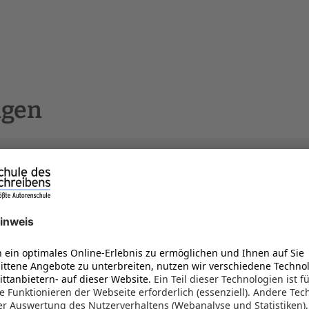
ngen
a und der geheime Schatz
er-/Jugendbuch, 96 Seiten
nverlag
N 978-3000718045
 2022