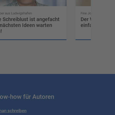
ber aus Ludwigshafen
Fine Joseph aus Hanno
 Schreiblust ist angefacht
Der Weg zum Bu
 nächsten Ideen warten
einfach – aber 
!
ow-how für Autoren
an schreiben