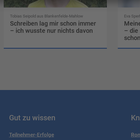
Tobias Seipold aus Blankenfelde-Mahlow
Eva Sper
Schreiben lag mir schon immer
Meine
– ich wusste nur nichts davon
– die
schon
Gut zu wissen
Kn
Teilnehmer-Erfolge
Rom