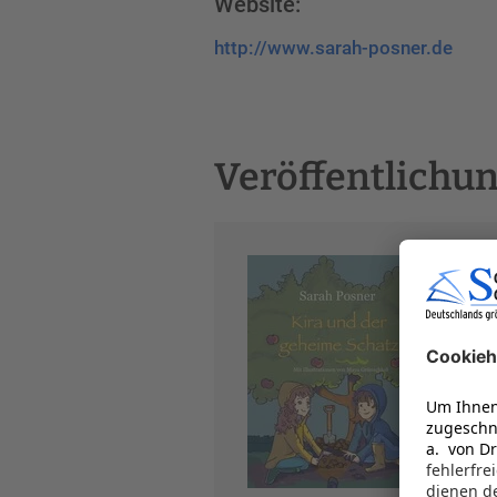
Website:
http://www.sarah-posner.de
Veröffentlichu
Kir
Kind
Eige
ISB
Juli