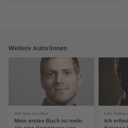
Weitere Autor/innen
Reto Burn aus Olten
Felix Terborg
Mein erstes Buch ist mehr
Ich erfin