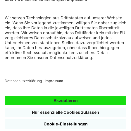
Schreibdebüt-Wettbewerb
Newsletter
Autobiografie schreiben
Genre-Wettbewerb
AGB
Schriftsteller werden
Teilnehmer-Zeitschrift
Barrierefreiheitserklärung
Übungen kreatives Schreiben
Workshops & Webinare
Vertrag widerrufen
Kurzgeschichten schreiben
FAQ
Vertrag kündigen
Krimi schreiben
Fakten zur Schule des Schreibens
Login Autoren-Campus
Drehbuch schreiben
Compliance
Impressum
Datenschutz
Cookieeinstellungen
Folge uns auf:
© 2000 - 2026 Schule des Schreibens