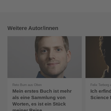
Weitere Autor/innen
Reto Burn aus Olten
Felix Terborg
Mein erstes Buch ist mehr
Ich erfin
als eine Sammlung von
Science 
Worten, es ist ein Stück
meiner Reise