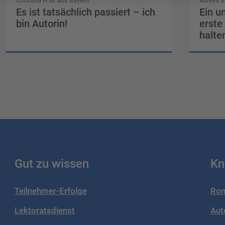
Christina H.W. aus Bayern
Aurelia S
Es ist tatsächlich passiert – ich
Ein u
bin Autorin!
erste
halte
Gut zu wissen
Kn
Teilnehmer-Erfolge
Rom
Lektoratsdienst
Aut