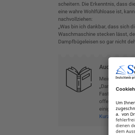
scheitern. Die Erkenntnis, dass d
eine wahre Wohlfühloase ist, kann
nachvollziehen:
„Was bin ich dankbar, dass sich d
Waschmaschine stecken lässt, der
Dampfbügeleisen so gar nicht dehy
Auch-noch-Ze
Mein Kind meldet
„Darf ich jetzt 
Fast hätte ich s
offen stehenden
einiger, nicht ri
Kurzgeschichte