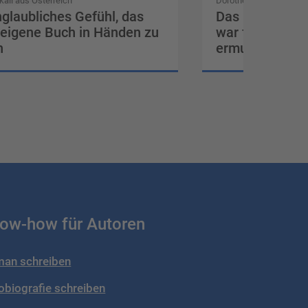
kall aus Österreich
Dorothea Barbosa Sica
nglaubliches Gefühl, das
Das Feedback 
 eigene Buch in Händen zu
war für mich se
n
ermutigend
ow-how für Autoren
an schreiben
obiografie schreiben