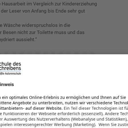
ie Hausarbeit im Vergleich zur Kindererziehung
 der Leser von Anfang bis Ende sehr gut
ie Wäsche widerspruchslos in die
 Besen nicht zur Toilette muss und das
driert aussieht.“
ttel:
 „Ich bin fertig.“ und fragt sofort weiter
fernsehen?“.
chon „Ja“ gesagt, als mein Blick auf den
 Schulranzen fällt, aus dem die Ecken
chtig eingehefteter, Blätter heraus...
 lesen